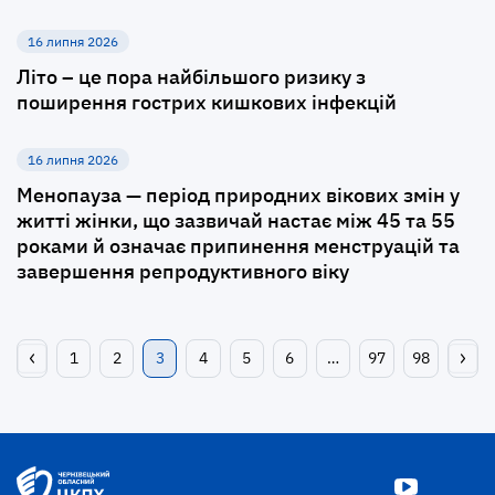
16 липня 2026
Літо – це пора найбільшого ризику з
поширення гострих кишкових інфекцій
16 липня 2026
Менопауза — період природних вікових змін у
житті жінки, що зазвичай настає між 45 та 55
роками й означає припинення менструацій та
завершення репродуктивного віку
1
2
3
4
5
6
…
97
98