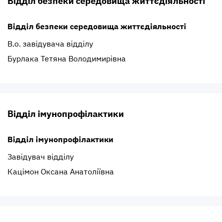
Відділ безпеки середовища життєдіяльності
Відділ безпеки середовища життєдіяльності
В.о. завідувача відділу
Бурлака Тетяна Володимирівна
Відділ імунопрофілактики
Відділ імунопрофілактики
Завідувач відділу
Кацімон Оксана Анатоліївна