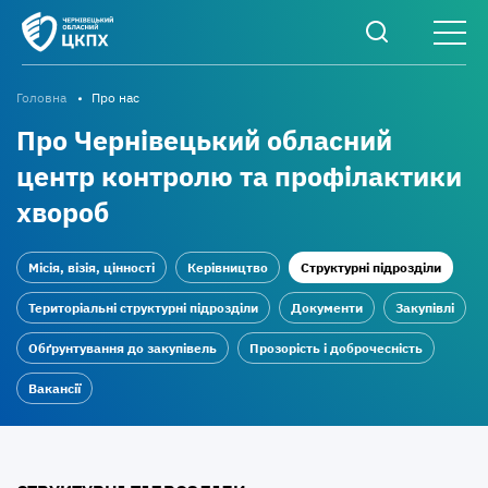
Головна
Про нас
Про Чернівецький обласний
центр контролю та профілактики
хвороб
Місія, візія, цінності
Керівництво
Структурні підрозділи
Територіальні структурні підрозділи
Документи
Закупівлі
Обґрунтування до закупівель
Прозорість і доброчесність
Вакансії