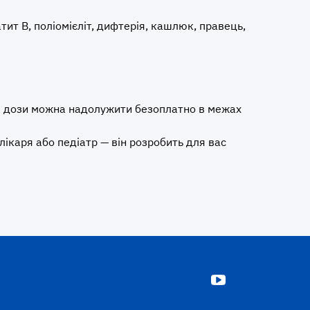
т В, поліомієліт, дифтерія, кашлюк, правець,
ні дози можна надолужити безоплатно в межах
лікаря або педіатр — він розробить для вас