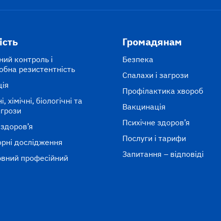
ість
Громадянам
ний контроль і
Безпека
обна резистентність
Спалахи і загрози
ція
Профілактика хвороб
, хімічні, біологічні та
Вакцинація
агрози
Психічне здоров’я
 здоров’я
Послуги і тарифи
рні дослідження
Запитання – відповіді
вний професійний
к