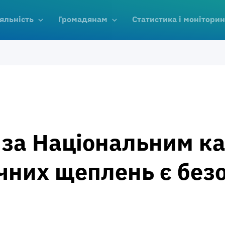
яльність
Громадянам
Статистика і моніторин
 за Національним к
чних щеплень є без