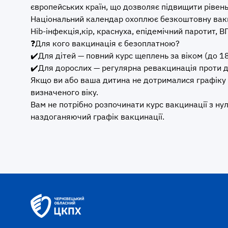
європейських країн, що дозволяє підвищити рівень
Національний календар охоплює безкоштовну вакци
Hib-інфекція,кір, краснуха, епідемічний паротит, В
❓Для кого вакцинація є безоплатною?
✔️Для дітей — повний курс щеплень за віком (до 18
✔️Для дорослих — регулярна ревакцинація проти ди
Якщо ви або ваша дитина не дотрималися графіку
визначеного віку.
Вам не потрібно розпочинати курс вакцинації з нул
наздоганяючий графік вакцинації.