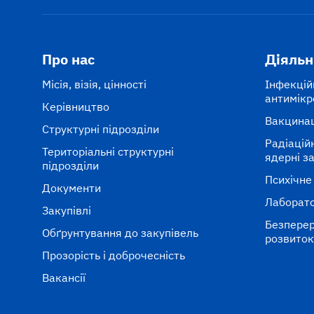
Про нас
Діяльн
Місія, візія, цінності
Інфекцій
антимікр
Керівництво
Вакцина
Структурні підрозділи
Радіаційні
Територіальні структурні
ядерні з
підрозділи
Психічне
Документи
Лаборато
Закупівлі
Безперер
Обґрунтування до закупівель
розвито
Прозорість і доброчесність
Вакансії