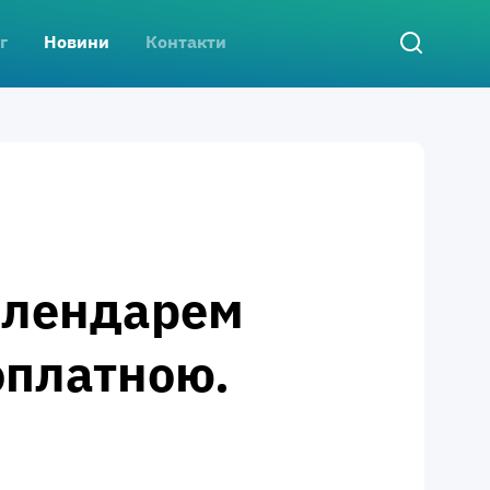
г
Новини
Контакти
алендарем
оплатною.