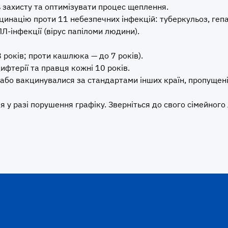
 захисту та оптимізувати процес щеплення.
націю проти 11 небезпечних інфекцій: туберкульоз, гепати
ПЛ-інфекції (вірус папіломи людини).
 років; проти кашлюка — до 7 років).
фтерії та правця кожні 10 років.
 або вакцинувалися за стандартами інших країн, пропуще
я у разі порушення графіку. Зверніться до свого сімейного 