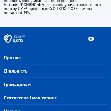
Бережіть своє дихання – воно безцінне!
Наталія ЛІСНЯНСЬКА – в.о.завідувача тренінгового
центру ДУ «Чернівецький ОЦКПХ МОЗ», к.мед.н.,
доцент БДМУ.
Про нас
Діяльність
Громадянам
Статистика і моніторинг