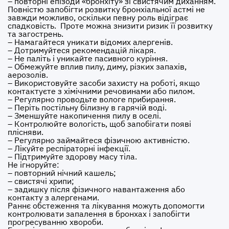
– повторні епізоди «бронхіту» зі свистячим диханням.
Повністю запобігти розвитку бронхіальної астмі не
завжди можливо, оскільки певну роль відіграє
спадковість. Проте можна знизити ризик її розвитку
та загострень.
– Намагайтеся уникати відомих алергенів.
– Дотримуйтеся рекомендацій лікаря.
– Не паліть і уникайте пасивного куріння.
– Обмежуйте вплив пилу, диму, різких запахів,
аерозолів.
– Використовуйте засоби захисту на роботі, якщо
контактуєте з хімічними речовинами або пилом.
– Регулярно проводьте вологе прибирання.
– Періть постільну білизну в гарячій воді.
– Зменшуйте накопичення пилу в оселі.
– Контролюйте вологість, щоб запобігати появі
плісняви.
– Регулярно займайтеся фізичною активністю.
– Лікуйте респіраторні інфекції.
– Підтримуйте здорову масу тіла.
Не ігноруйте:
– повторний нічний кашель;
– свистячі хрипи;
– задишку після фізичного навантаження або
контакту з алергенами.
Раннє обстеження та лікування можуть допомогти
контролювати запалення в бронхах і запобігти
прогресуванню хвороби.