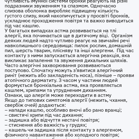
чутливість імунної системи бронхи реагують на різні
подразники звуженням та спазмом. Одночасно
слизова оболонка виробляє підвищену кількість
густого слизу, який накопичується у просвіті бронхів,
ускладнює проходження повітря та важко виводиться
під час кашлю.
У багатьох випадках астма розвивається на тлі
алергії, яка починається ще в дитячому віці. Організм
деяких людей надто чутливо реагує на звичайні речі
навколишнього середовища: пилок рослин, домашній
пил, шерсть тварин, плісняву та інші алергени. Під час
контакту з ними запускається алергічна реакція, яка
викликає запалення та звуження дихальних шляхів.
Часто алергічні захворювання розвиваються
поступово. Спочатку можуть з’явитися алергічний
риніт (нежить або закладеність носа), пізніше – прояви
атопічного дерматиту. З часом у частини людей
формується бронхіальна астма, яка проявляється
кашлем, хрипами та утрудненим диханням.
Ознаки, що алергія може переходити в астму
Якщо до типових симптомів алергії (нежить, чхання,
свербіж очей) додаються:
– напади кашлю, особливо вночі або рано вранці;
– свистячі хрипи під час дихання;
– задишка або відчуття нестачі повітря;
– стиснення або важкість у грудях;
– кашель чи задишка після контакту з алергеном,
фізичного навантаження або холодного повітря;