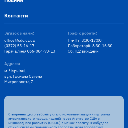
Новини
Контакти
Зв’язок з нами:
Графік роботи:
office@cdc.cv.ua
Пн-Пт: 8:30-17:00
(0372) 55-16-17
Лабораторії: 8:30-16:30
Гарача лінія 066-084-93-13
Сб, Нд: вихідний
Адреса:
м. Чернівці,
вул. Гакмана Євгена
Митрополита,7
Створення цього вебсайту стало можливим завдяки підтримці
американського народу, наданій через Агентство США з
міжнародного розвитку (USAID) в межах проєкту «Розбудова
стійкої системи громадського здоров’я», який впроваджує