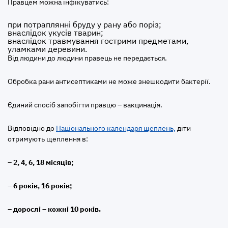
Правцем можна інфікуватись:
при потраплянні бруду у рану або поріз;
внаслідок укусів тварин;
внаслідок травмування гострими предметами,
уламками деревини.
Від людини до людини правець не передається.
Обробка рани антисептиками не може знешкодити бактерії.
Єдиний спосіб запобігти правцю – вакцинація.
Відповідно до
Національного календаря щеплень,
діти
отримують щеплення в:
–
2, 4, 6, 18 місяців
;
–
6 років
,
16 років
;
–
дорослі – кожні 10 років.